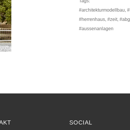
Tags:
#architekturmodellbau, #
#herrenhaus, #zeit, #ab
#aussenanlagen
AKT
SOCIAL